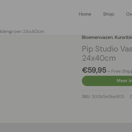
Home
Shop
Ov
Middengroen 24x40cm
Bloemenvazen
,
Kunstb
Pip Studio V
24x40cm
€
59,95
+ Free Ship
Meer In
SKU:
300b5e5be905