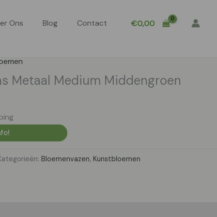
er Ons
Blog
Contact
€
0,00
loemen
aas Metaal Medium Middengroen
ping
fo!
Categorieën:
Bloemenvazen
,
Kunstbloemen