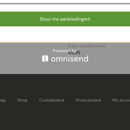
Stuur me aanbiedingen!
astel pink D33 x H32 cm
Kunst Rozentak Classic 46cm
Kunst steelbloemen
€
4,95
map
Shop
Cookiebeleid
Privacybeleid
My Acco