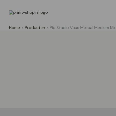
Ga
naar
de
inhoud
Home
Producten
Pip Studio Vaas Metaal Medium 
Beschrijving
Aanvullende informatie