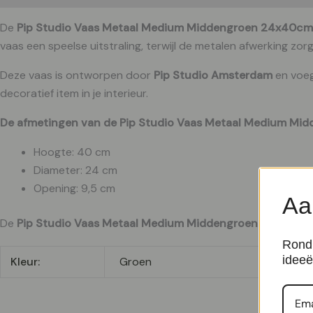
De
Pip Studio Vaas Metaal Medium Middengroen 24x40cm
vaas een speelse uitstraling, terwijl de metalen afwerking zor
Deze vaas is ontworpen door
Pip Studio Amsterdam
en voeg
decoratief item in je interieur.
De afmetingen van de Pip Studio Vaas Metaal Medium Mid
Hoogte: 40 cm
Diameter: 24 cm
Opening: 9,5 cm
Aa
De
Pip Studio Vaas Metaal Medium Middengroen 24x40cm
Rond 
ideeë
Kleur:
Groen