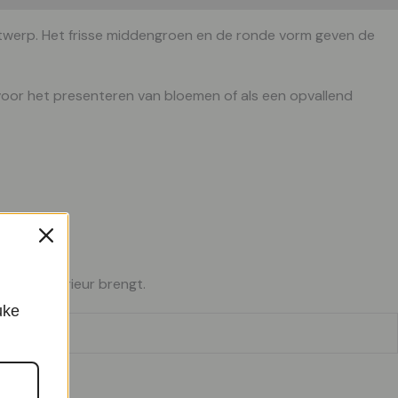
twerp. Het frisse middengroen en de ronde vorm geven de
t voor het presenteren van bloemen of als een opvallend
 in je interieur brengt.
uke