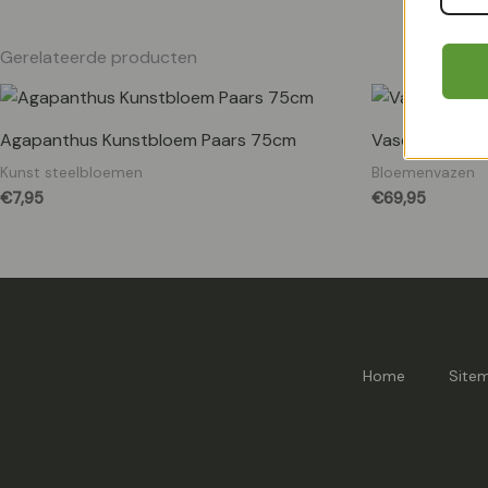
Gerelateerde producten
Agapanthus Kunstbloem Paars 75cm
Vase Kagera p
Kunst steelbloemen
Bloemenvazen
€
7,95
€
69,95
Home
Site