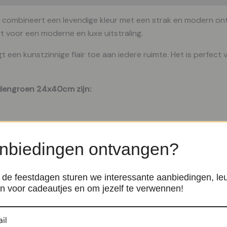
combineert een levendige kleur met een strak en modern on
gt voor een moderne en luxe uitstraling.
t een kunstzinnige flair toe aan iedere ruimte. Het is perfec
dengroen 24x40cm zijn:
nbiedingen ontvangen?
is een verfijnde toevoeging die een speelse en stijlvolle energie
de feestdagen sturen we interessante aanbiedingen, le
n voor cadeautjes en om jezelf te verwennen!