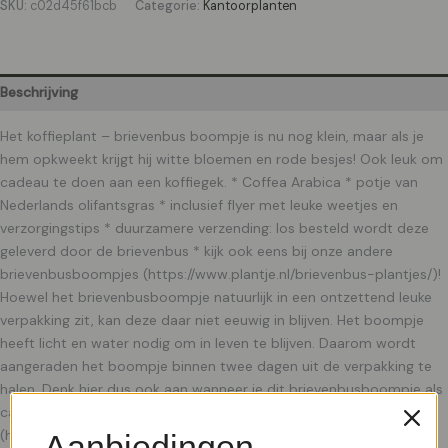
SKU:
c02d45f61bcb
Categorie:
Kantoorplanten
Beschrijving
Het koffieplant – brievenbus boompje is nu nog klein, maar als je
hem opkweekt krijgt hij witte bloemen en rode besjes! Ook leuk om
cadeau te doen aan een koffiegek. * Coffea Arabica * potje van
Nederlands olifantsgras * inclusief flyer met leuke weetjes en
verzorgingstips * duurzamere verzending: los besteld wordt deze
geleverd door de brievenbus * kijk ook eens bij onze andere
brievenbusboompjes (https://www.plantje.nl/brievenbus-plantjes/)!
Hoewel het brievenbusboompje natuurlijk in een ontzettend leuke
verpakking zit, kan deze daar niet eeuwig in blijven. Het boompje
heeft licht en water nodig om in leven te blijven. Daarom wordt
aangeraden het boompje binnen twee dagen uit de verpakking te
halen. Denk hier dus ook aan wanneer je dit brievenbusboompje als
cadeau wil geven. Lees alles over Koffieplant verzorging
(https://www.plantje.nl/verzorging/koffieplant/)! De koffieplant
Aanbiedingen