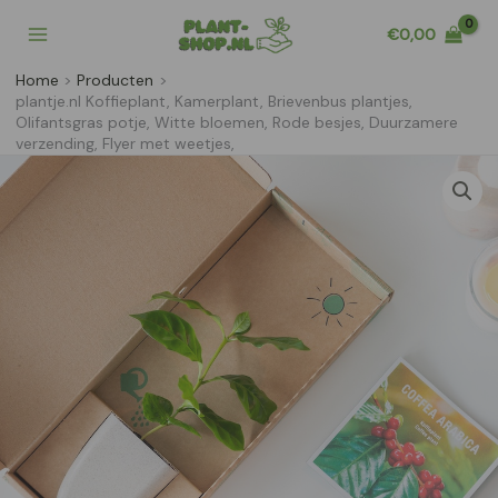
Ga
€
0,00
naar
de
Home
Producten
inhoud
plantje.nl Koffieplant, Kamerplant, Brievenbus plantjes,
Olifantsgras potje, Witte bloemen, Rode besjes, Duurzamere
verzending, Flyer met weetjes,