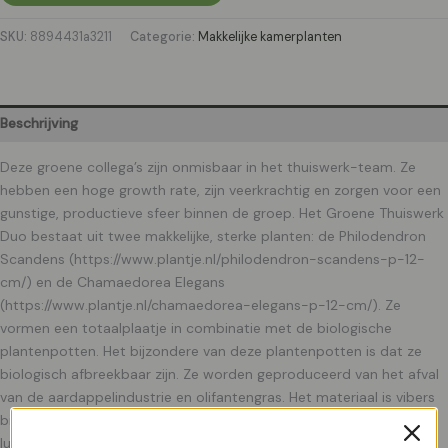
SKU:
8894431a3211
Categorie:
Makkelijke kamerplanten
Beschrijving
Deze groene collega’s zijn onmisbaar in het thuiswerk-team. Ze
hebben een hoge growth rate, zijn veerkrachtig en zorgen voor een
gunstige, productieve sfeer binnen de groep. Het Groene Thuiswerk
Duo bestaat uit twee makkelijke, sterke planten: de Philodendron
Scandens (https://www.plantje.nl/philodendron-scandens-p-12-
cm/) en de Chamaedorea Elegans
(https://www.plantje.nl/chamaedorea-elegans-p-12-cm/). Ze
vormen een totaalplaatje in combinatie met de biologische
plantenpotten. Het bijzondere van deze plantenpotten is dat ze
biologisch afbreekbaar zijn. Ze worden geproduceerd van het afval
van de aardappelindustrie en olifantengras. Het materiaal is vibers
biopolymer. Zowel de Philodendron als de Chamaedorea zijn
luchtzuiverende planten. De Philodendron is met name