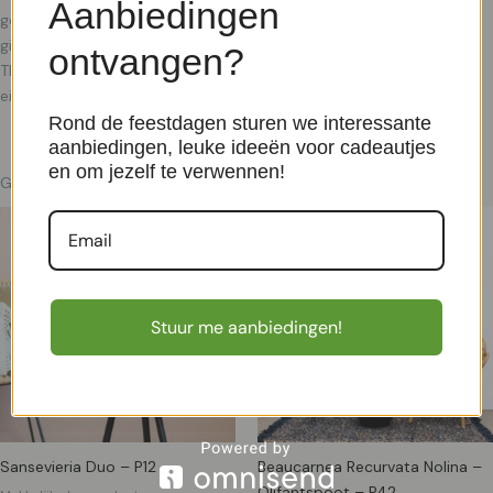
Aanbiedingen
gespecialiseerd in het zuiveren van formaldehyde uit de lucht, een
giftige stof die in elk binnenklimaat voorkomt. Het Groene
ontvangen?
Thuiswerk Duo heeft daarnaast de volgende gunstige
eigenschappen: * Ze helpen om je concentratie
Rond de feestdagen sturen we interessante
aanbiedingen, leuke ideeën voor cadeautjes
en om jezelf te verwennen!
Gerelateerde producten
Stuur me aanbiedingen!
Sansevieria Duo – P12
Beaucarnea Recurvata Nolina –
Olifantspoot – P42