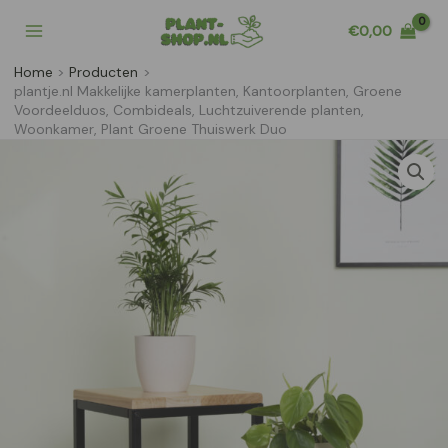
Ga
€
0,00
naar
de
Home
Producten
inhoud
plantje.nl Makkelijke kamerplanten, Kantoorplanten, Groene
Voordeelduos, Combideals, Luchtzuiverende planten,
Woonkamer, Plant Groene Thuiswerk Duo