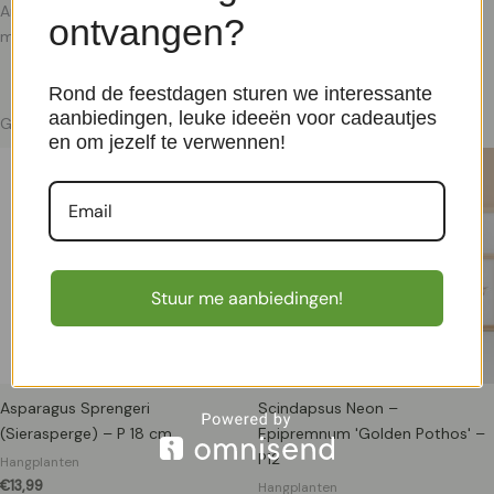
Anguliger is niet moeilijk. Deze kamerplant heeft maar één keer per
ontvangen?
maand wat plantenvoeding nodig. Het
Rond de feestdagen sturen we interessante
aanbiedingen, leuke ideeën voor cadeautjes
Gerelateerde producten
en om jezelf te verwennen!
Stuur me aanbiedingen!
Asparagus Sprengeri
Scindapsus Neon –
(Sierasperge) – P 18 cm
Epipremnum 'Golden Pothos' –
P12
Hangplanten
€
13,99
Hangplanten