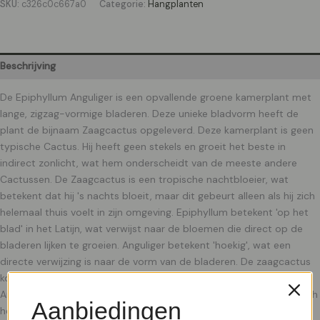
SKU:
c326c0c667a0
Categorie:
Hangplanten
Beschrijving
De Epiphyllum Anguliger is een opvallende groene kamerplant met
lange, zigzag-vormige bladeren. Deze unieke bladvorm heeft de
plant de bijnaam Zaagcactus opgeleverd. Deze kamerplant is geen
typische Cactus. Hij heeft geen stekels en groeit het beste in
indirect zonlicht, wat hem onderscheidt van de meeste andere
Cactussen. De Zaagcactus is een tropische nachtbloeier, wat
betekent dat hij 's nachts bloeit, maar dit gebeurt alleen als hij zich
helemaal thuis voelt in zijn omgeving. Epiphyllum betekent 'op het
blad' in het Latijn, wat verwijst naar de bloemen die direct op de
bladeren lijken te groeien. Anguliger betekent 'hoekig', wat een
directe verwijzing is naar de vorm van de bladeren. De zaagcactus
komt oorspronkelijk uit de tropische regenwouden van Zuid-
Amerika. In deze vochtige en schaduwrijke omgevingen voelt hij zich
Aanbiedingen
het meest thuis. Verzorging De verzorging van de Epiphyllum