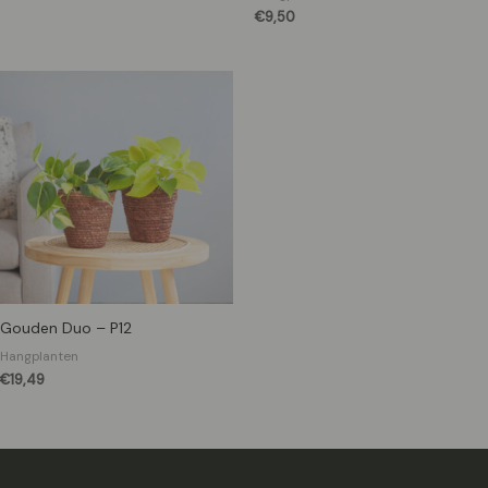
€
9,50
Gouden Duo – P12
Hangplanten
€
19,49