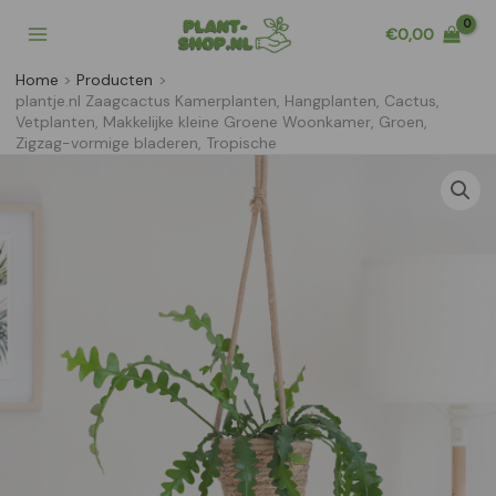
Ga
€
0,00
naar
de
Home
Producten
inhoud
plantje.nl Zaagcactus Kamerplanten, Hangplanten, Cactus,
Vetplanten, Makkelijke kleine Groene Woonkamer, Groen,
Zigzag-vormige bladeren, Tropische