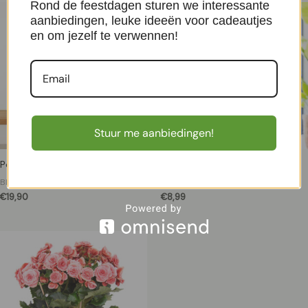
Rond de feestdagen sturen we interessante
aanbiedingen, leuke ideeën voor cadeautjes
en om jezelf te verwennen!
Stuur me aanbiedingen!
Potroos Duo (roze) – P12
Potroos wit – Alaska star – P12
Bloeiende kamerplanten
Bloeiende kamerplanten
€
19,90
€
8,99