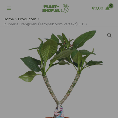
Ga
€
0,00
naar
de
Home
Producten
inhoud
Plumeria Frangipani (Tempelboom vertakt) – P17