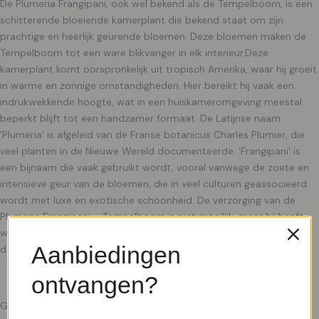
De Plumeria Frangipani, ook wel bekend als de Tempelboom, is een
schitterende bloeiende kamerplant die bekend staat om zijn
prachtige en heerlijk geurende bloemen. Deze bloemen maken de
Tempelboom tot een ware blikvanger in elk interieur.Deze
kamerplant komt oorspronkelijk uit tropisch Amerika, waar hij groeit
in warme en zonnige omstandigheden. Hier bereikt hij vaak een
indrukwekkende hoogte, wat in een huiskameromgeving meestal
beperkt blijft tot een handzamer formaat. De Latijnse naam
'Plumeria' is afgeleid van de Franse botanicus Charles Plumier, die
veel planten in de Nieuwe Wereld documenteerde. 'Frangipani' is
een bijnaam die vaak gebruikt wordt, vooral vanwege de zoete en
intensieve geur van de bloemen, die in veel culturen geassocieerd
wordt met luxe en exotische schoonheid. De verzorging van de
Plumeria Frangipani – Tempelboom is niet moeilijk, maar hij heeft
wel wat aandacht nodig om echt te stralen. Het is belangrijk om
Aanbiedingen
deze kamerplant elke twee weken van plantenvoeding te
ontvangen?
Gerelateerde producten