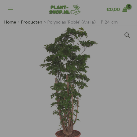
Ga
€
0,00
naar
de
Home
Producten
Polyscias 'Roble' (Aralia) – P 24 cm
inhoud