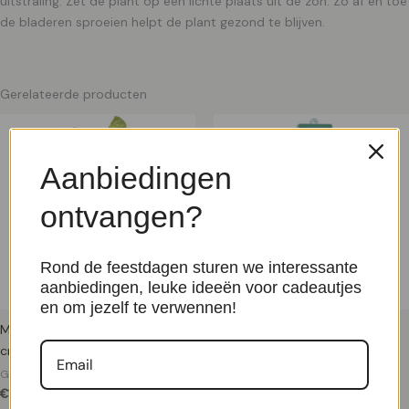
uitstraling. Zet de plant op een lichte plaats uit de zon. Zo af en toe
de bladeren sproeien helpt de plant gezond te blijven.
Gerelateerde producten
Aanbiedingen
ontvangen?
Rond de feestdagen sturen we interessante
aanbiedingen, leuke ideeën voor cadeautjes
en om jezelf te verwennen!
Monstera Bont 'Variegata' P 27
Watermeter voor planten
cm
Groene Kamerplanten
€
17,99
Groene Kamerplanten
€
129,99