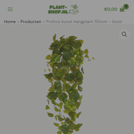
Ga
€
0,00
naar
de
Home
Producten
Pothos kunst hangplant 130cm – bont
inhoud