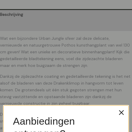
Beschrijving
Aanvullende informatie
Wat een bijzondere Urban Jungle sfeer zal deze delicate,
vernieuwde en natuurgetrouwe Pothos kunsthangplant van wel 130
cm geven! Wat een unieke en decoratieve binnenhangplant! Kijk die
gedetailleerde bladtekening eens, voel die zijdezachte bladeren
maar en merk hoe buigzaam de strengen zijn.
Dankzij de zijdezachte coating en gedetailleerde tekening is het net
alsof de bladeren van deze Drakenklimop in hangvorm tot leven
komen. De grotendeels uit één stuk gegoten strengen met hun
stevig vastzittende en opstaande bladeren zijn dankzij de
vernieuwde constructie in zijn geheel buigbaar.
De totale lengte van deze kunstpothos in hangvorm is inclusief
Aanbiedingen
steel ongeveer 130 cm en de breedte 20 cm. In meerdere
afmetingen verkrijgbaar.