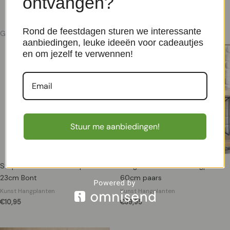
ontvangen?
Rond de feestdagen sturen we interessante
Gerelateerde producten
aanbiedingen, leuke ideeën voor cadeautjes
en om jezelf te verwennen!
Stuur me aanbiedingen!
Stephania Erecta Kunstplant
Bougainvillea Kunst Hangplant
23cm Bont
60cm paars
Kunst Hangplanten
Kunst Hangplanten
€
10,95
€
39,95