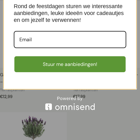
Rond de feestdagen sturen we interessante
aanbiedingen, leuke ideeën voor cadeautjes
en om jezelf te verwennen!
Stuur me aanbiedingen!
Groenblijvende Clematis (Pixie)
Cycas Revoluta (Vredespalm) –
– P 16 cm
P 12 cm
Terrasplanten
Terrasplanten
€
12,99
€
17,99