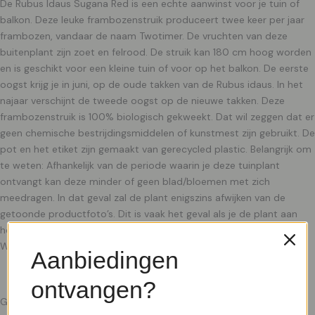
De Rubus Idaus Sugana Red is een echte aanwinst voor je tuin of
balkon. Deze leuke frambozenstruik produceert twee keer per jaar
frambozen, vandaar de naam Twotimer. De vruchten van deze
buitenplant zijn zoet en felrood. De struik kan 180 cm hoog worden
en is geschikt voor een kleine tuin of voor op het balkon. De eerste
oogst krijg je in juni, op de oude takken van de Rubus idaus. In het
najaar verschijnt de tweede oogst op de nieuwe takken. Deze
frambozenstruik is 100% biologisch gekweekt. Dat wil zeggen dat er
geen chemische bestrijdingsmiddelen of kunstmest zijn gebruikt. De
pot en het etiket zijn gemaakt van gerecycled plastic. Belangrijk om
te weten: Afhankelijk van de periode waarin je deze tuinplant
ontvangt kan deze minder of geen blad/bloemen met zich
meedragen. In dat geval zal de plant enigszins afwijken van de
getoonde productfoto’s. Dit is vaak het geval als je de plant aan
het begin van het seizoen ontvangt. Geef de plant wat tijd. Let op!
Wanneer je de takken snoeit,
Aanbiedingen
ontvangen?
Gerelateerde producten