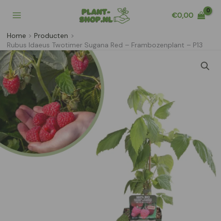
Ga
€
0,00
naar
de
Home
Producten
inhoud
Rubus Idaeus Twotimer Sugana Red – Frambozenplant – P13