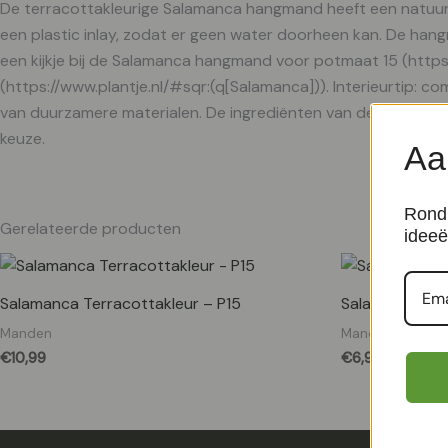
De terracottakleurige Salamanca hangmand heeft een natuurli
een plastic inlay, zodat er geen water doorheen kan. De ha
een kijkje bij de Salamanca hangmand voor potmaat 15 (https
(https://www.plantje.nl/#sqr:(q[Salamanca])). Interieurtip:
van duurzamere materialen. De ingrediënten van de zeegras 
keuze.
Aa
Rond 
Gerelateerde producten
ideeë
Salamanca Terracottakleur – P15
Salamanca Paa
Manden
Manden
€
10,99
€
6,99