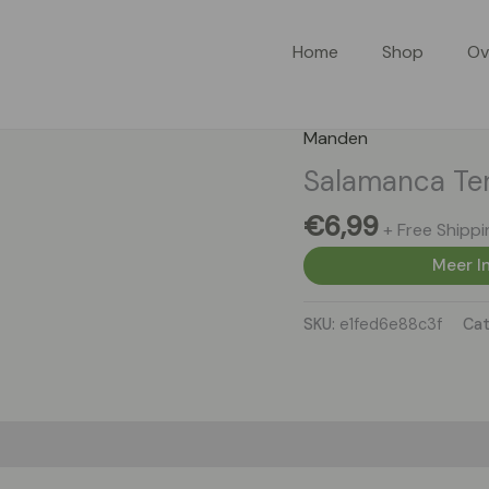
Home
Shop
Ov
Manden
Salamanca Ter
€
6,99
+ Free Shippi
Meer In
SKU:
e1fed6e88c3f
Cat