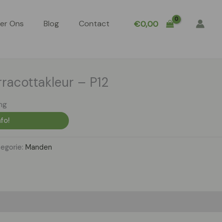
er Ons
Blog
Contact
€
0,00
racottakleur – P12
ng
fo!
egorie:
Manden