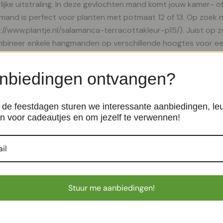
jke uitstraling. In deze gevlochten mand komt jouw kamer- of
ngmand is perfect voor planten met potmaat 12 of 13. Op zoe
://www.plantje.nl/salamanca-terracottakleur-p15/). Juist op 
 combineer enkele hangmanden op verschillende hoogtes voor 
mand zijn bio-based en hernieuwbaar. Lees hier (https://www
nbiedingen ontvangen?
de feestdagen sturen we interessante aanbiedingen, le
n voor cadeautjes en om jezelf te verwennen!
rs – P12
Mumbai – Geel/Oranje – P17
Manden
€
14,99
Stuur me aanbiedingen!