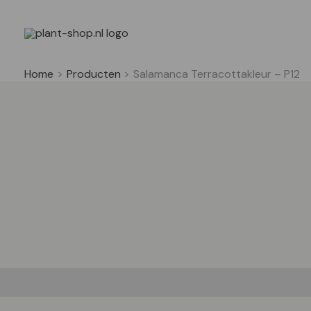
Ga
naar
de
inhoud
Home
Producten
Salamanca Terracottakleur – P12
Beschrijving