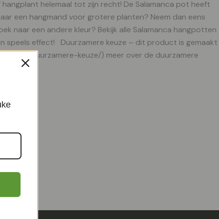
 hangplant helemaal tot zijn recht! De Salamanca pot heeft
k naar een hangmand voor grotere planten? Neem dan eens
zoek naar een andere kleur? Bekijk alle Salamanca hangpotten
een speels effect! Duurzamere keuze – dit product is gemaakt
.plantje.nl/duurzamere-keuze/) meer over de duurzamere
uke