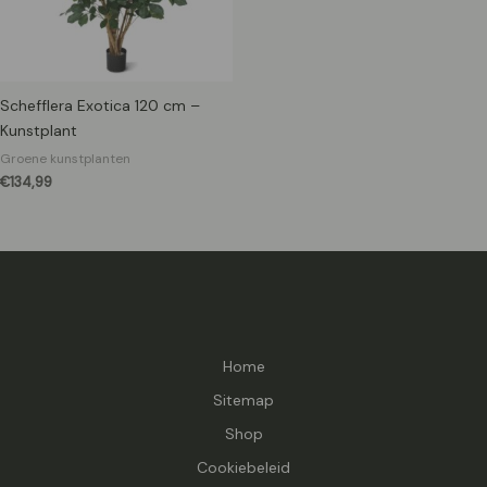
Schefflera Exotica 120 cm –
Kunstplant
Groene kunstplanten
€
134,99
Home
Sitemap
Shop
Cookiebeleid