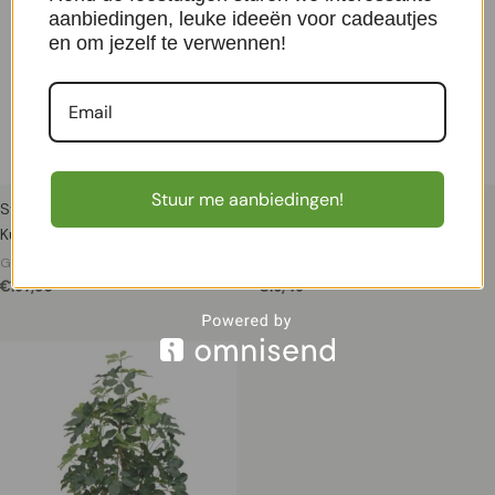
aanbiedingen, leuke ideeën voor cadeautjes
en om jezelf te verwennen!
Stuur me aanbiedingen!
Strelitzia Deluxe 115 cm –
Pannenkoek Pilea 25 cm –
Kunstplant
Kunstplant
Groene kunstplanten
Groene kunstplanten
€
197,50
€
16,49