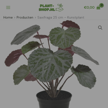
Ga
€
0,00
naar
de
Home
Producten
Saxifraga 25 cm – Kunstplant
inhoud