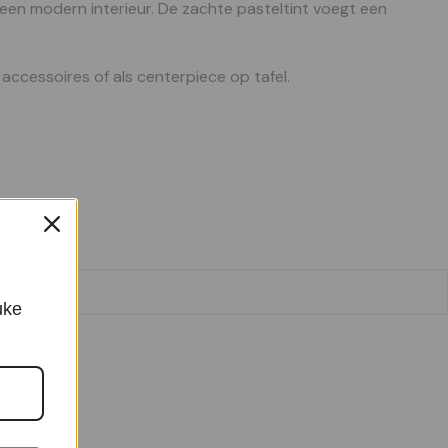
n een modern interieur. De zachte pasteltint voegt een
accessoires of als centerpiece op tafel.
p.
uke