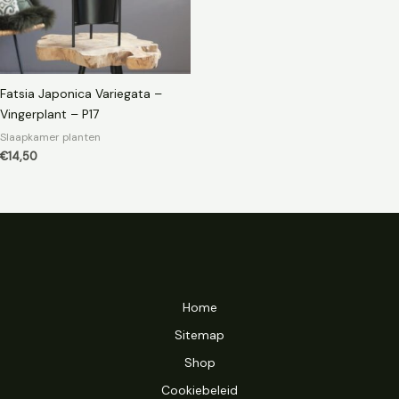
Fatsia Japonica Variegata –
Vingerplant – P17
Slaapkamer planten
€
14,50
Home
Sitemap
Shop
Cookiebeleid