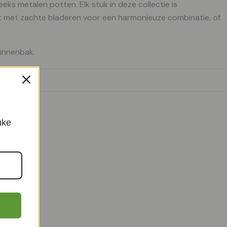
s metalen potten. Elk stuk in deze collectie is
erk met zachte bladeren voor een harmonieuze combinatie, of
binnenbak.
uke