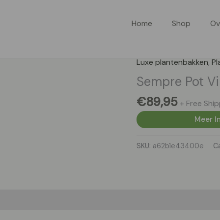
Home
Shop
Ov
Luxe plantenbakken
,
Pl
Sempre Pot V
€
89,95
+ Free Ship
Meer In
SKU:
a62b1e43400e
C