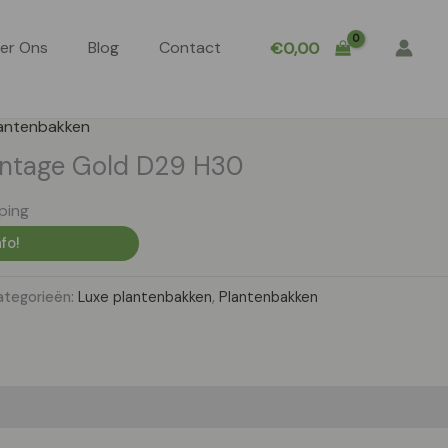
er Ons
Blog
Contact
€
0,00
antenbakken
intage Gold D29 H30
ping
fo!
ategorieën:
Luxe plantenbakken
,
Plantenbakken