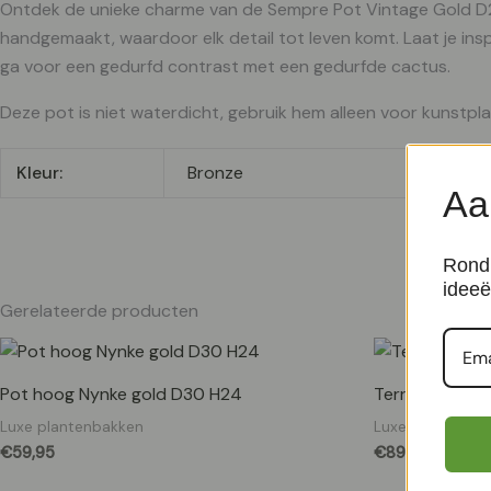
Ontdek de unieke charme van de Sempre Pot Vintage Gold D29 
handgemaakt, waardoor elk detail tot leven komt. Laat je in
ga voor een gedurfd contrast met een gedurfde cactus.
Deze pot is niet waterdicht, gebruik hem alleen voor kunstpl
Kleur:
Bronze
Aa
Rond 
ideeë
Gerelateerde producten
Pot hoog Nynke gold D30 H24
Terreno Cube 
Luxe plantenbakken
Luxe plantenba
€
59,95
€
89,95