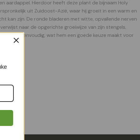
 een aardappel. Hierdoor heeft deze plant de bijnaam Holy
pronkelijk uit Zuidoost-Azië, waar hij groeit in een warm en
icht kan zijn. De ronde bladeren met witte, opvallende nerven
verwijst naar de opgerichte groeiwijze van zijn stengels.
ta is vrij eenvoudig, wat hem een goede keuze maakt voor
uke
P15