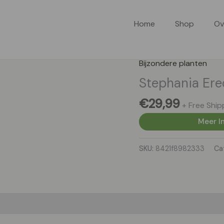
Home
Shop
Ov
Bijzondere planten
Stephania Ere
€
29,99
+ Free Ship
Meer In
SKU:
8421f8982333
Ca