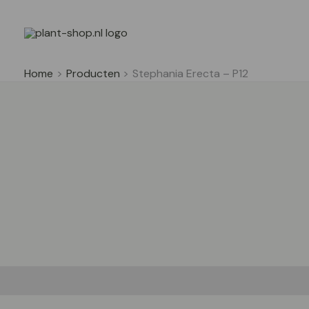
Ga
naar
de
inhoud
Home
Producten
Stephania Erecta – P12
Beschrijving