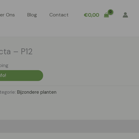
er Ons
Blog
Contact
€
0,00
cta – P12
ping
fo!
tegorie:
Bijzondere planten