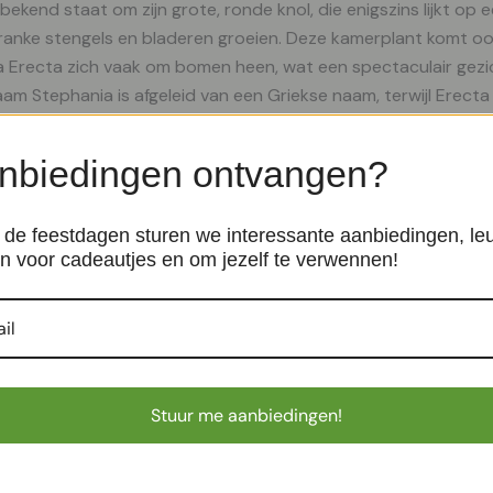
ekend staat om zijn grote, ronde knol, die enigszins lijkt op
ranke stengels en bladeren groeien. Deze kamerplant komt oors
hania Erecta zich vaak om bomen heen, wat een spectaculair gez
aam Stephania is afgeleid van een Griekse naam, terwijl Erecta 
an de plant. Verzorging De verzorging van de Stephania Erec
ische kamerplant heeft maar één keer
nbiedingen ontvangen?
de feestdagen sturen we interessante aanbiedingen, le
n voor cadeautjes en om jezelf te verwennen!
Verrucosum – P12
Philodendron Pastazanum – 
ten
Bijzondere planten
€
99,99
Stuur me aanbiedingen!