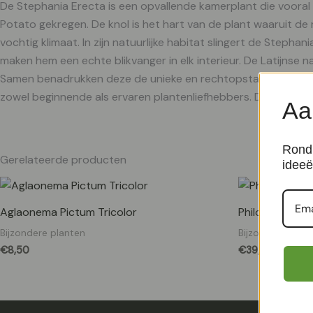
De Stephania Erecta is een opvallende kamerplant die vooral b
Potato gekregen. De knol is het hart van de plant waaruit de 
vochtig klimaat. In zijn natuurlijke habitat slingert de Step
maken hem een echte blikvanger in elk interieur. De Latijnse n
Samen benadrukken deze de unieke en rechtopstaande groei v
zowel beginnende als ervaren plantenliefhebbers. Deze exot
Aa
Rond 
Gerelateerde producten
ideeë
Aglaonema Pictum Tricolor
Philodendron 
Bijzondere planten
Bijzondere plan
€
8,50
€
39,99