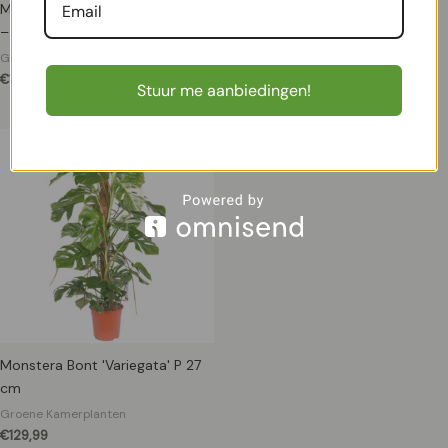
Musa Tropicana (Bananenplant)
Ficus Benjamina 'Twilight'
– P17
(Treurvijg) – P 17 cm
Groene Kamerplanten
Groene Kamerplanten
€
16,99
€
13,99
Stuur me aanbiedingen!
Monstera Bont 'Variegata' P 27
cm
Groene Kamerplanten
€
129,99