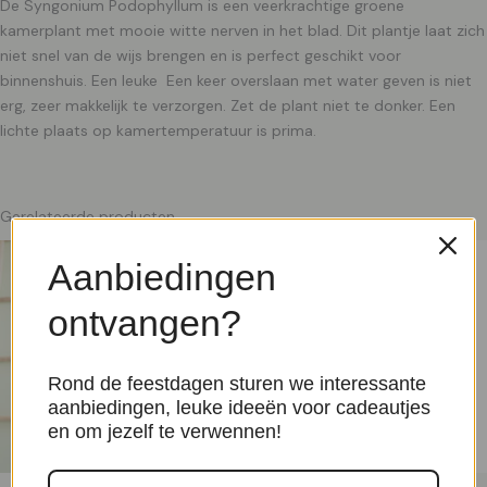
De Syngonium Podophyllum is een veerkrachtige groene
kamerplant met mooie witte nerven in het blad. Dit plantje laat zich
niet snel van de wijs brengen en is perfect geschikt voor
binnenshuis. Een leuke Een keer overslaan met water geven is niet
erg, zeer makkelijk te verzorgen. Zet de plant niet te donker. Een
lichte plaats op kamertemperatuur is prima.
Gerelateerde producten
Aanbiedingen
ontvangen?
Rond de feestdagen sturen we interessante
aanbiedingen, leuke ideeën voor cadeautjes
en om jezelf te verwennen!