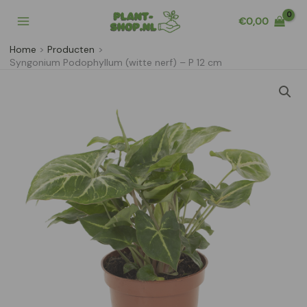
Ga
€
0,00
naar
de
Home
Producten
inhoud
Syngonium Podophyllum (witte nerf) – P 12 cm