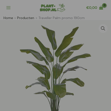
Ga
€
0,00
naar
de
Home
Producten
Traveller Palm promo 190cm
inhoud