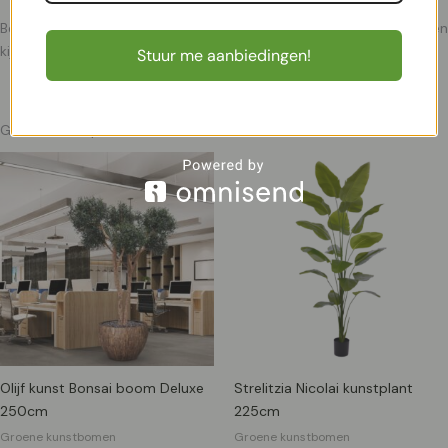
Ben je op zoek naar een andere soort Traveller Palm? Neem dan een
kijkje in ons volledige assortiment
Traveller Kunstpalmen.
Stuur me aanbiedingen!
Gerelateerde producten
Olijf kunst Bonsai boom Deluxe
Strelitzia Nicolai kunstplant
250cm
225cm
Groene kunstbomen
Groene kunstbomen