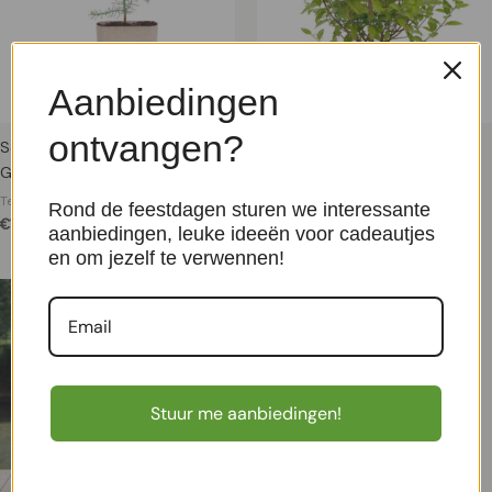
Aanbiedingen
ontvangen?
Sequoiadendron giganteum –
Pluimhortensia wit (Hydrangea
Grootste boom ter wereld
Paniculata) P 23 cm
Terrasplanten
Terrasplanten
Rond de feestdagen sturen we interessante
€
12,99
€
19,99
aanbiedingen, leuke ideeën voor cadeautjes
en om jezelf te verwennen!
Stuur me aanbiedingen!