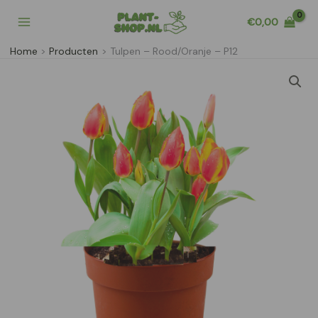
Ga
€
0,00
naar
de
Home
Producten
Tulpen – Rood/Oranje – P12
inhoud