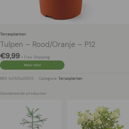
Terrasplanten
Tulpen – Rood/Oranje – P12
€
9,99
+ Free Shipping
Meer Info!
SKU:
be7b15a32605
Categorie:
Terrasplanten
Gerelateerde producten