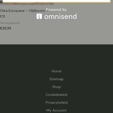
Olea Europaea – Olijfboom –
P21
Terrasplanten
€
25,99
Home
Sitemap
Shop
Cookiebeleid
Privacybeleid
My Account