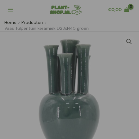
Ga
€
0,00
naar
de
Home
Producten
inhoud
Vaas Tulpentuin keramiek D23xH45 groen