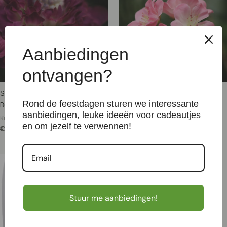
Aanbiedingen
ontvangen?
Scabiosa Kunstbloem 57cm
Kunst Bloesemtak 110cm Rose
Rond de feestdagen sturen we interessante
Burgundy
Kunst steelbloemen
aanbiedingen, leuke ideeën voor cadeautjes
€
12,95
Kunst steelbloemen
en om jezelf te verwennen!
€
4,95
Stuur me aanbiedingen!