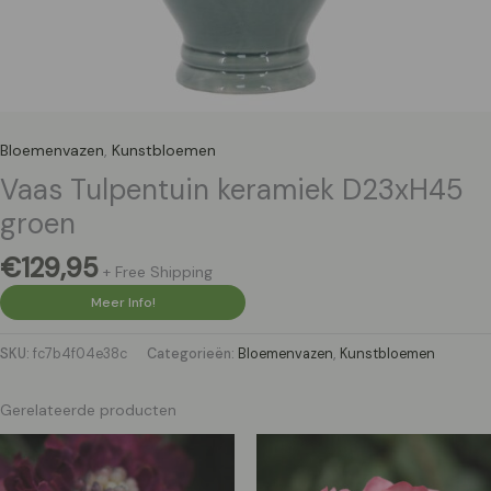
Bloemenvazen
,
Kunstbloemen
Vaas Tulpentuin keramiek D23xH45
groen
€
129,95
+ Free Shipping
Meer Info!
SKU:
fc7b4f04e38c
Categorieën:
Bloemenvazen
,
Kunstbloemen
Gerelateerde producten