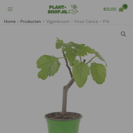
Ga
€
0,00
naar
de
Home
Producten
Vijgenboom – Ficus Carica – P14
inhoud