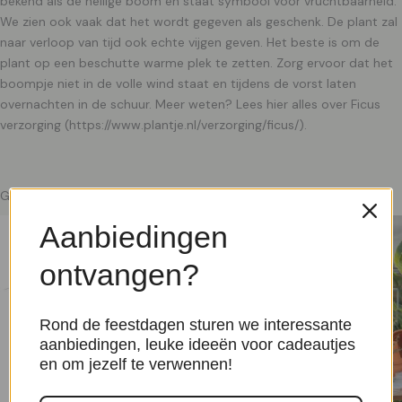
bekend als de heilige boom en staat symbool voor vruchtbaarheid.
We zien ook vaak dat het wordt gegeven als geschenk. De plant zal
naar verloop van tijd ook echte vijgen geven. Het beste is om de
plant op een beschutte warme plek te zetten. Zorg ervoor dat het
boompje niet in de volle wind staat en tijdens de vorst laten
overnachten in de schuur. Meer weten? Lees hier alles over Ficus
verzorging (https://www.plantje.nl/verzorging/ficus/).
Gerelateerde producten
Aanbiedingen
ontvangen?
Rond de feestdagen sturen we interessante
aanbiedingen, leuke ideeën voor cadeautjes
en om jezelf te verwennen!