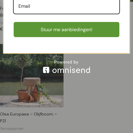
Festuca glauca Azura Blue –
Tuinkneusjesbox (8 stuks)
Blauw Schapengras – P19
Terrasplanten
€
25,99
Terrasplanten
Stuur me aanbiedingen!
€
13,99
Olea Europaea – Olijfboom –
P21
Terrasplanten