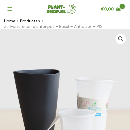
Ga
€
0,00
naar
de
Home
Producten
inhoud
Zelfwaterende plantenpot – Basel – Antraciet – P12