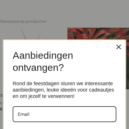
Gerelateerde producten
Aanbiedingen
ontvangen?
Rond de feestdagen sturen we interessante
aanbiedingen, leuke ideeën voor cadeautjes
Twijgen kunst tak 85cm bruin
Nerine Lely Kunstbloem 70cm
en om jezelf te verwennen!
oranje
Kunstbloemen
€
4,95
Kunst steelbloemen
€
7,50