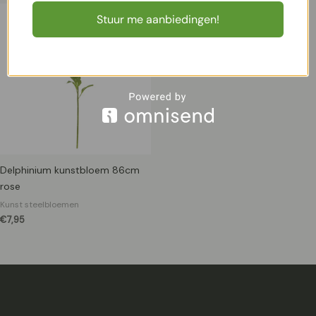
Stuur me aanbiedingen!
Delphinium kunstbloem 86cm
rose
Kunst steelbloemen
€
7,95