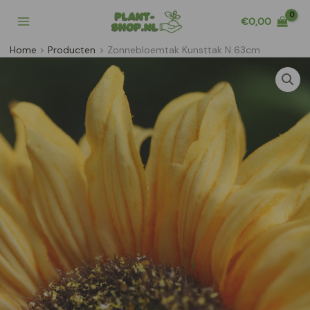
Ga
€
0,00
naar
de
Home
Producten
Zonnebloemtak Kunsttak N 63cm
inhoud