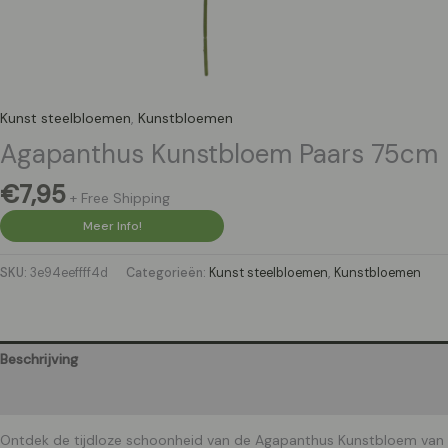
Kunst steelbloemen
,
Kunstbloemen
Agapanthus Kunstbloem Paars 75cm
€
7,95
+ Free Shipping
Meer Info!
SKU:
3e94eeffff4d
Categorieën:
Kunst steelbloemen
,
Kunstbloemen
Beschrijving
Aanvullende informatie
Ontdek de tijdloze schoonheid van de Agapanthus Kunstbloem van