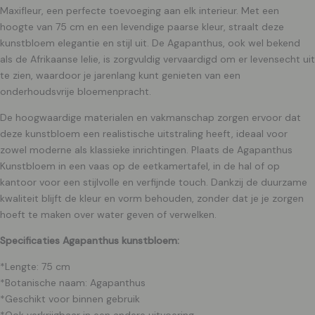
Maxifleur, een perfecte toevoeging aan elk interieur. Met een
hoogte van 75 cm en een levendige paarse kleur, straalt deze
kunstbloem elegantie en stijl uit. De Agapanthus, ook wel bekend
als de Afrikaanse lelie, is zorgvuldig vervaardigd om er levensecht uit
te zien, waardoor je jarenlang kunt genieten van een
onderhoudsvrije bloemenpracht.
De hoogwaardige materialen en vakmanschap zorgen ervoor dat
deze kunstbloem een realistische uitstraling heeft, ideaal voor
zowel moderne als klassieke inrichtingen. Plaats de Agapanthus
Kunstbloem in een vaas op de eetkamertafel, in de hal of op
kantoor voor een stijlvolle en verfijnde touch. Dankzij de duurzame
kwaliteit blijft de kleur en vorm behouden, zonder dat je je zorgen
hoeft te maken over water geven of verwelken.
Specificaties Agapanthus kunstbloem:
*Lengte: 75 cm
*Botanische naam: Agapanthus
*Geschikt voor binnen gebruik
*Ook verkrijgbaar in een andere uitvoering