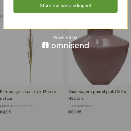
Stuur me aanbiedingen!
Gerelateerde producten
Pampasgras kunsttak 125 cm
Vase Kagera pastel pink D33 x
natuur
H32 cm
Kunst steelbloemen
Bloemenvazen
€
4,95
€
69,95