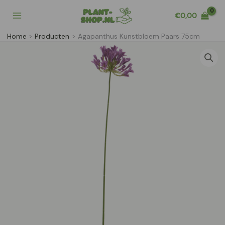
Ga
€
0,00
naar
de
Home
Producten
Agapanthus Kunstbloem Paars 75cm
inhoud