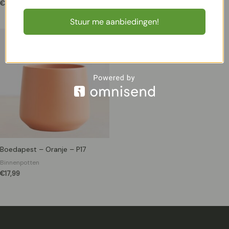
€
34,99
Stuur me aanbiedingen!
Boedapest – Oranje – P17
Binnenpotten
€
17,99