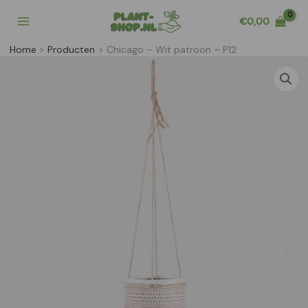
Ga
€
0,00
naar
de
Home
Producten
Chicago – Wit patroon – P12
inhoud