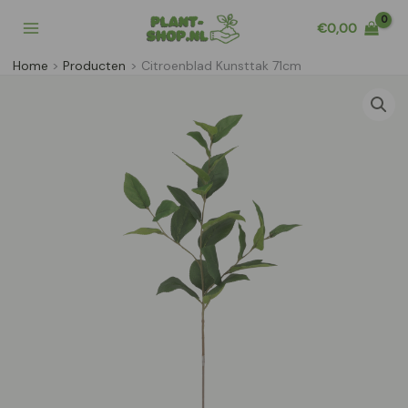
Ga
€
0,00
naar
de
Home
Producten
Citroenblad Kunsttak 71cm
inhoud