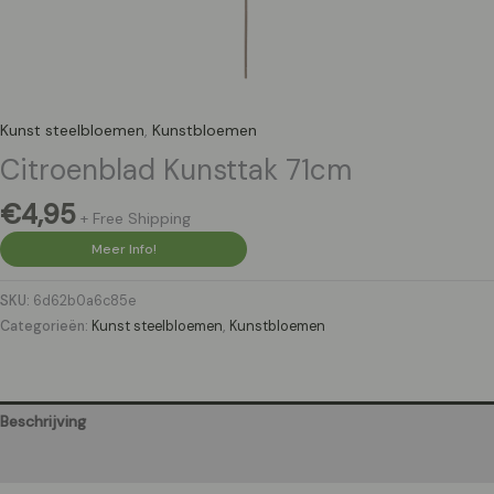
Kunst steelbloemen
,
Kunstbloemen
Citroenblad Kunsttak 71cm
€
4,95
+ Free Shipping
Meer Info!
SKU:
6d62b0a6c85e
Categorieën:
Kunst steelbloemen
,
Kunstbloemen
Beschrijving
Aanvullende informatie