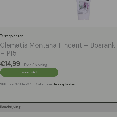
Terrasplanten
Clematis Montana Fincent – Bosrank
– P15
€
14,99
+ Free Shipping
Meer Info!
SKU:
c2ac378deb07
Categorie:
Terrasplanten
Beschrijving