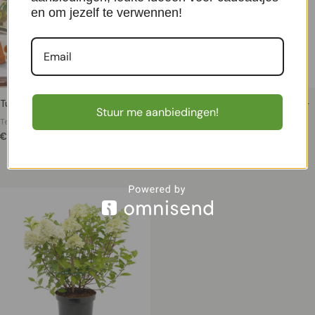
en om jezelf te verwennen!
Tuinkneusjesbox (8 stuks)
Lavendel st. Anouk (op stam) –
Stuur me aanbiedingen!
P15
Terrasplanten
€
25,99
Terrasplanten
€
15,99