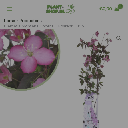
Ga
€
0,00
naar
de
Home
Producten
inhoud
Clematis Montana Fincent – Bosrank – P15