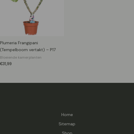
Plumeria Frangipani
(Tempelboom vertakt) – P17
Bloeiende kamerplanten
€
31,99
Home
Sitemap
Shop