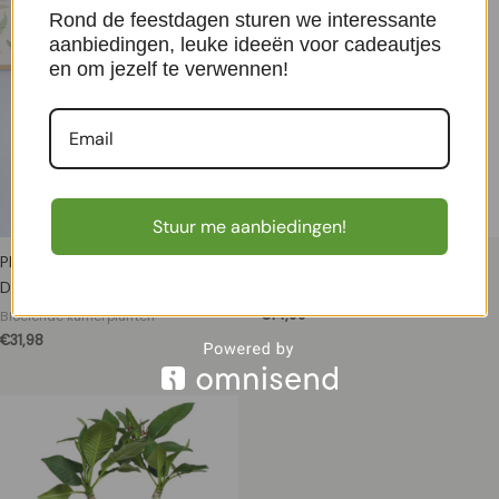
Rond de feestdagen sturen we interessante
aanbiedingen, leuke ideeën voor cadeautjes
en om jezelf te verwennen!
Stuur me aanbiedingen!
Phalaenopsis Vlinderorchidee
Clivia P 15 cm
Duo – P12
Bloeiende kamerplanten
€
14,99
Bloeiende kamerplanten
€
31,98