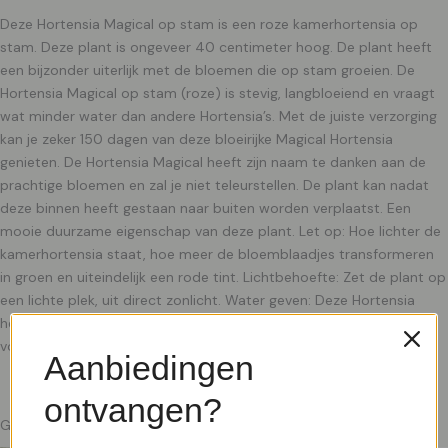
Deze Hortensia Magical op stam is een roze kamerhortensia op
stam. Deze plant is ongeveer 40 centimeter hoog. De plant heeft
een bijzonder uiterlijk met de bloemen die op stam groeien. De
Hortensia Magical op stam (roze) is stevig, langbloeiend en vraagt
wat minder water dan andere Hortensia’s. Met de juiste verzorging
kan je zeker 150 dagen van deze bloeirijke Magical Hortensia
genieten. De Hortensia Magical heeft zijn naam te danken aan de
prachtige bloemen en zal je niet teleurstellen. De plant kan nadat
deze binnen heeft gestaan naar buiten worden verplaatst. Een
mooie duurzame eigenschap van deze plant. Let op: Hoe lichter de
kamerhortensia staat, hoe meer de bloemblaadjes transformeren
in groen en uiteindelijk een rode tint. Lichtbehoefte: Zet de plant op
een lichte plek, uit direct zonlicht. Water geven: Deze Hortensia
heeft wat minder water nodig dan andere Hortensia’s. Zorg er wel
voor dat de potgrond niet uitdroogt.
Aanbiedingen
ontvangen?
Gerelateerde producten