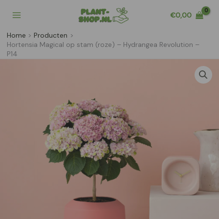
Ga
€
0,00
naar
de
Home
Producten
inhoud
Hortensia Magical op stam (roze) – Hydrangea Revolution –
P14