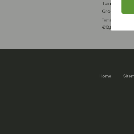
Tuinplanten, B
Groene
Terrasplanten
€
12,99
Home
Site