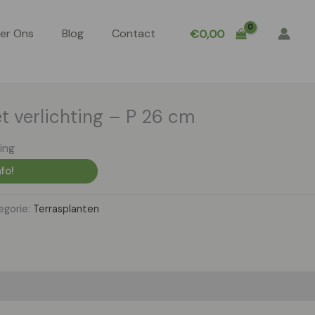
er Ons
Blog
Contact
€
0,00
 verlichting – P 26 cm
ing
fo!
egorie:
Terrasplanten