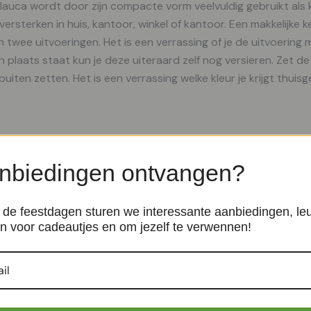
glauca wordt door zijn compacte vorm veelvuldig gebruikt als
rsterken in huis, kantoor, winkel of kantoor. Een makkelijke ker
twee uitvoeringen. Het is een verrassing of je de uitvoering me
jn plaats staat kun je deze uiteraard zelf nog versieren. Zet 
ten zetten. Het is een verrassing welke kleur je krijgt thuisg
nbiedingen ontvangen?
Festuca glauca Azura Blue – 
de feestdagen sturen we interessante aanbiedingen, le
n voor cadeautjes en om jezelf te verwennen!
Schapengras – P19
Terrasplanten
asplanten, Olijfboom Olea
€
13,99
konplanten,
mpjes, Plant cadeau,