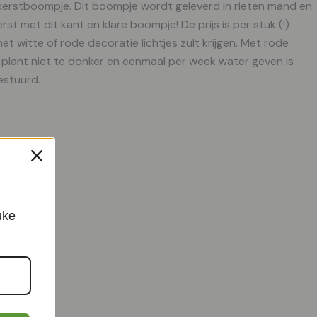
 kerstboompje. Dit boompje wordt geleverd in rieten mand en
st met dit kant en klare boompje! De prijs is per stuk (!)
t witte of rode decoratie lichtjes zult krijgen. Met rode
de plant niet te donker en eenmaal per week water geven is
estuurd.
Blauw
uke