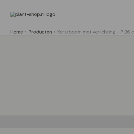
Ga
naar
de
inhoud
Home
Producten
Kerstboom met verlichting – P 26 
Beschrijving