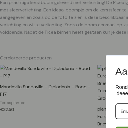
Een prachtige kerstboom geleverd met verlichting! De Picea 
met sfeerverlichting. Een ideaal boompje om de kerstsfeer te ve
aangegeven en zoals op de foto te zien is deze beschikbaar in 
verlichting en witte verlichting. Zodra de boom eenmaal op zi
voldoende. Nadat de Picea binnen heeft gestaan kun je deze bui
Gerelateerde producten
Aa
Mandevilla Sundaville – Dipladenia – Rood –
Rond 
ideeë
P17
Terrasplanten
plantje.nl Terr
€
32,50
Europaea, Bal
Brievenbusboo