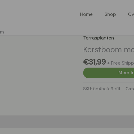
Home
Shop
Ov
cm
Terrasplanten
Kerstboom met
€
31,99
+ Free Shipp
Meer In
SKU:
5d4bcfe9ef11
Cat