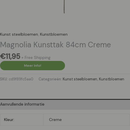
Kunst steelbloemen
,
Kunstbloemen
Magnolia Kunsttak 84cm Creme
€
11,95
+ Free Shipping
Meer Info!
SKU:
cd9f89fc5aa0
Categorieën:
Kunst steelbloemen
,
Kunstbloemen
Aanvullende informatie
Kleur:
Creme