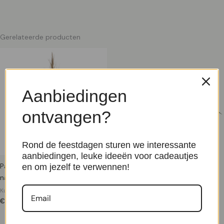
Gerelateerde producten
Aanbiedingen
ontvangen?
Rond de feestdagen sturen we interessante
aanbiedingen, leuke ideeën voor cadeautjes
Pampasgras kunsttak 125 cm
Cymbidium kunst blad 45 cm
en om jezelf te verwennen!
natuur
Kunstbladeren
€
13,95
Kunst steelbloemen
€
4,95