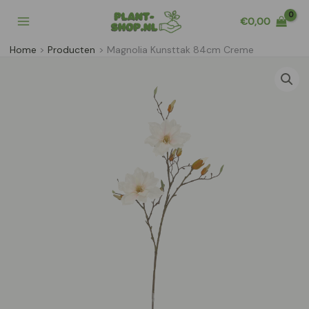
Ga
€
0,00
naar
de
Home
Producten
Magnolia Kunsttak 84cm Creme
inhoud