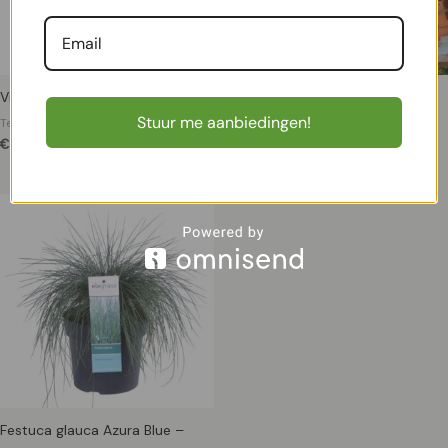
Vijgenboom – Ficus Carica – P17
Tuinkneusjesbox (8 stuks)
Stuur me aanbiedingen!
Terrasplanten
Terrasplanten
€
21,99
€
25,99
Festuca glauca Azura Blue –