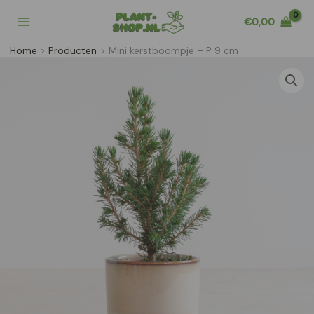
Ga
€
0,00
naar
de
Home
Producten
Mini kerstboompje – P 9 cm
inhoud