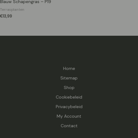
Blauw Schapengras – P19
Terrasplanten
€
13,99
Home
Sitemap
Shop
Cookiebeleid
Privacybeleid
My Account
Contact