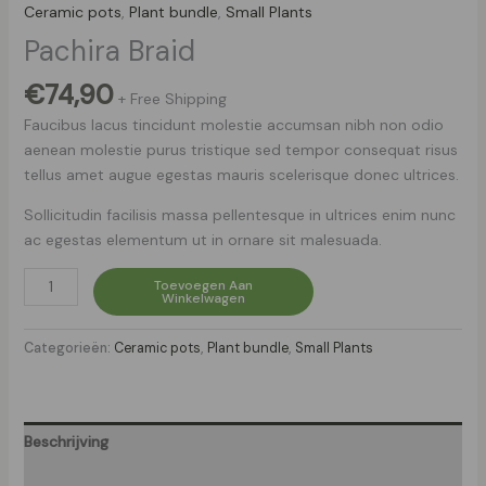
Ceramic pots
,
Plant bundle
,
Small Plants
Pachira Braid
€
74,90
+ Free Shipping
Faucibus lacus tincidunt molestie accumsan nibh non odio
aenean molestie purus tristique sed tempor consequat risus
tellus amet augue egestas mauris scelerisque donec ultrices.
Sollicitudin facilisis massa pellentesque in ultrices enim nunc
ac egestas elementum ut in ornare sit malesuada.
Pachira
Toevoegen Aan
Winkelwagen
Braid
aantal
Categorieën:
Ceramic pots
,
Plant bundle
,
Small Plants
Beschrijving
Beoordelingen (0)