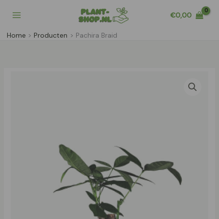
Ga
€
0,00
naar
de
Home
Producten
Pachira Braid
inhoud