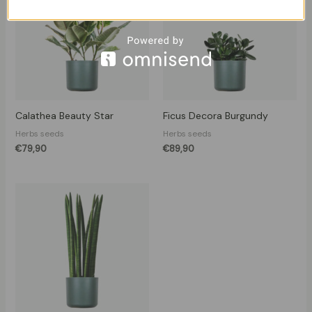
Calathea Beauty Star
Ficus Decora Burgundy
Herbs seeds
Herbs seeds
€
79,90
€
89,90