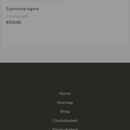
Euphorbia Ingens
Ceramic pots
€
104,90
Home
Sitemap
Shop
Cookiebeleid
Privacybeleid