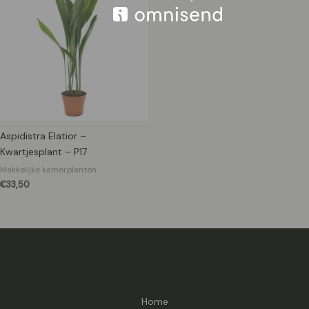
Aspidistra Elatior –
Kwartjesplant – P17
Makkelijke kamerplanten
€
33,50
Home