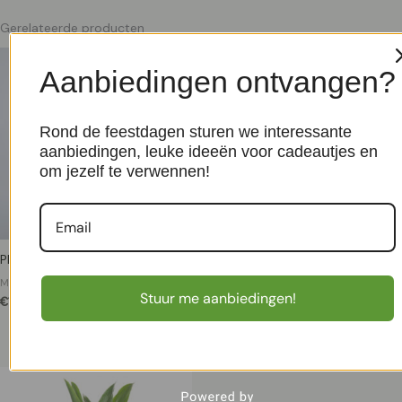
Gerelateerde producten
Aanbiedingen ontvangen?
Rond de feestdagen sturen we interessante
aanbiedingen, leuke ideeën voor cadeautjes en
om jezelf te verwennen!
Philodendron Shangri-La – P17
Ficus Elastica Melany op stam –
P21
Makkelijke kamerplanten
Stuur me aanbiedingen!
€
18,99
Makkelijke kamerplanten
€
34,99