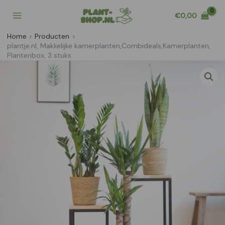
Ga
€
0,00
naar
de
Home
Producten
inhoud
plantje.nl, Makkelijke kamerplanten,Combideals,Kamerplanten,
Plantenbox, 3 stuks