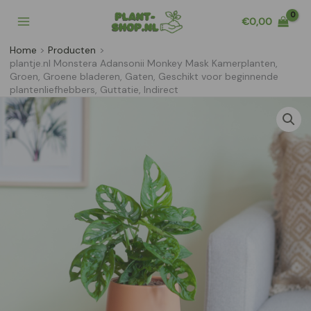
Ga
€
0,00
naar
de
Home
Producten
inhoud
plantje.nl Monstera Adansonii Monkey Mask Kamerplanten,
Groen, Groene bladeren, Gaten, Geschikt voor beginnende
plantenliefhebbers, Guttatie, Indirect