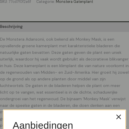
SKU:
77cd7f0f2a6f
Categorie:
Monstera Gatenplant
Beschrijving
De Monstera Adansonii, ook bekend als Monkey Mask, is een
opvallende groene kamerplant met karakteristieke bladeren die
natuurlijke gaten bevatten. Deze gaten geven de plant een uniek
uiterlijk, waardoor hij vaak wordt gebruikt als decoratieve blikvanger
in huis. Deze kamerplant is een klimplant die van nature voorkomt in
de regenwouden van Midden- en Zuid-Amerika. Hier groeit hij zowel
op de grond als op andere planten door middel van zijn
luchtwortels. De gaten in de bladeren helpen de plant om meer
licht op te vangen, wat essentieel is in de dichte, schaduwrijke
ondergroei van het regenwoud. De bijnaam 'Monkey Mask' verwijst
naar de speelse gaten in de bladeren, die doen denken aan een
masker. Verzorging De verzorging van de Monstera Adansonii is
gelukkig niet ingewikkeld, wat hem ideaal maakt voor beginnende
Aanbiedingen
plantenliefhebbers. Om deze kamerplant in topconditie te houden,