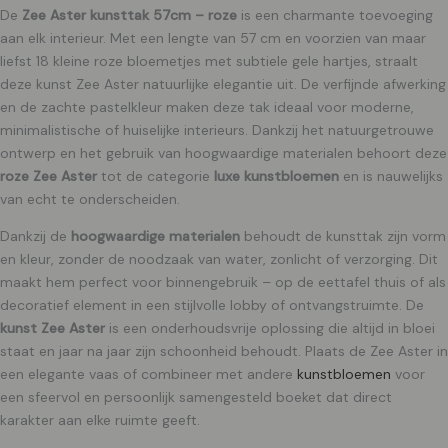
De
Zee Aster kunsttak 57cm – roze
is een charmante toevoeging
aan elk interieur. Met een lengte van 57 cm en voorzien van maar
liefst 18 kleine roze bloemetjes met subtiele gele hartjes, straalt
deze kunst Zee Aster natuurlijke elegantie uit. De verfijnde afwerking
en de zachte pastelkleur maken deze tak ideaal voor moderne,
minimalistische of huiselijke interieurs. Dankzij het natuurgetrouwe
ontwerp en het gebruik van hoogwaardige materialen behoort deze
roze Zee Aster
tot de categorie
luxe kunstbloemen
en is nauwelijks
van echt te onderscheiden.
Dankzij de
hoogwaardige materialen
behoudt de kunsttak zijn vorm
en kleur, zonder de noodzaak van water, zonlicht of verzorging. Dit
maakt hem perfect voor binnengebruik – op de eettafel thuis of als
decoratief element in een stijlvolle lobby of ontvangstruimte. De
kunst Zee Aster
is een onderhoudsvrije oplossing die altijd in bloei
staat en jaar na jaar zijn schoonheid behoudt. Plaats de Zee Aster in
een elegante vaas of combineer met andere
kunstbloemen
voor
een sfeervol en persoonlijk samengesteld boeket dat direct
karakter aan elke ruimte geeft.