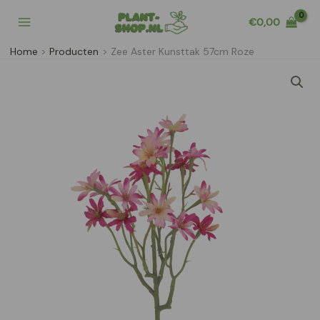
Ga
€
0,00
naar
de
Home
Producten
Zee Aster Kunsttak 57cm Roze
inhoud