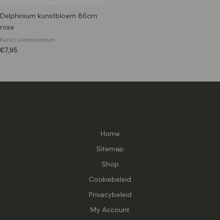
Delphinium kunstbloem 86cm
rose
Kunst steelbloemen
€
7,95
Home
Sitemap
Shop
Cookiebeleid
Privacybeleid
My Account